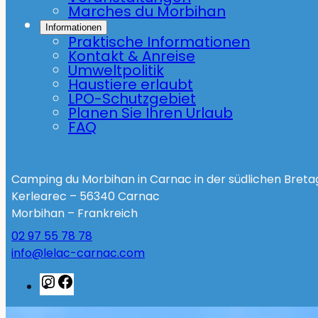
Marches du Morbihan
Informationen
Praktische Informationen
Kontakt & Anreise
Umweltpolitik
Haustiere erlaubt
LPO-Schutzgebiet
Planen Sie Ihren Urlaub
FAQ
Camping du Morbihan in Carnac in der südlichen Bret
Kerlearec – 56340 Carnac
Morbihan – Frankreich
02 97 55 78 78
info@lelac-carnac.com
Instagram
Facebook