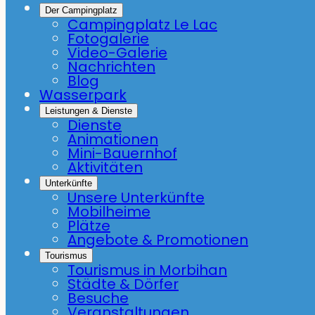
Der Campingplatz
Campingplatz Le Lac
Fotogalerie
Video-Galerie
Nachrichten
Blog
Wasserpark
Leistungen & Dienste
Dienste
Animationen
Mini-Bauernhof
Aktivitäten
Unterkünfte
Unsere Unterkünfte
Mobilheime
Plätze
Angebote & Promotionen
Tourismus
Tourismus in Morbihan
Städte & Dörfer
Besuche
Veranstaltungen