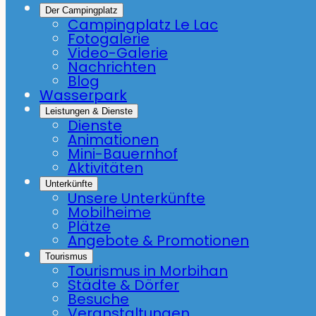
Der Campingplatz
Campingplatz Le Lac
Fotogalerie
Video-Galerie
Nachrichten
Blog
Wasserpark
Leistungen & Dienste
Dienste
Animationen
Mini-Bauernhof
Aktivitäten
Unterkünfte
Unsere Unterkünfte
Mobilheime
Plätze
Angebote & Promotionen
Tourismus
Tourismus in Morbihan
Städte & Dörfer
Besuche
Veranstaltungen