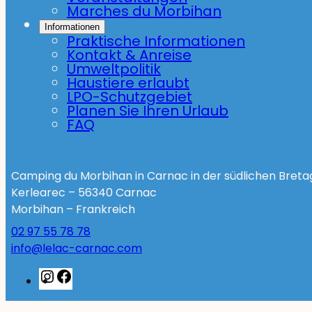
Marches du Morbihan
Informationen
Praktische Informationen
Kontakt & Anreise
Umweltpolitik
Haustiere erlaubt
LPO-Schutzgebiet
Planen Sie Ihren Urlaub
FAQ
Camping du Morbihan in Carnac in der südlichen Bret
Kerlearec – 56340 Carnac
Morbihan – Frankreich
02 97 55 78 78
info@lelac-carnac.com
Instagram
Facebook