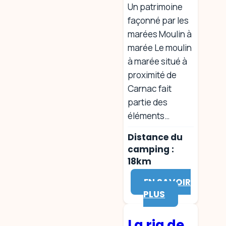
Un patrimoine
façonné par les
marées Moulin à
marée Le moulin
à marée situé à
proximité de
Carnac fait
partie des
éléments…
Distance du
camping :
18km
EN SAVOIR
PLUS
La ria de