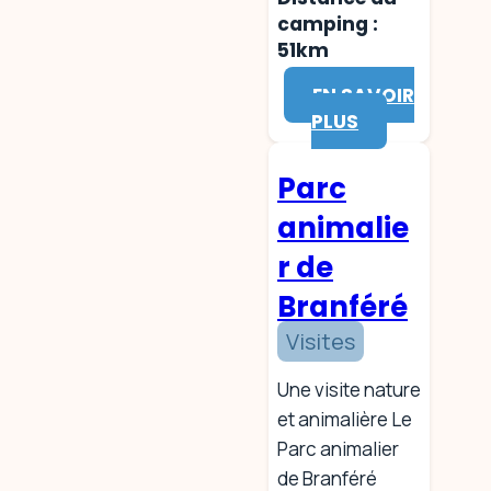
camping :
51km
EN SAVOIR
PLUS
Parc
animalie
r de
Branféré
Visites
Une visite nature
et animalière Le
Parc animalier
de Branféré