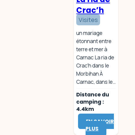
Crac’h
Visites
un mariage
étonnant entre
terre et mer à
Carnac La ria de
Crac’h dans le
Morbihan À
Carnac, dans le…
Distance du
camping :
4.4km
EN SAVOIR
PLUS