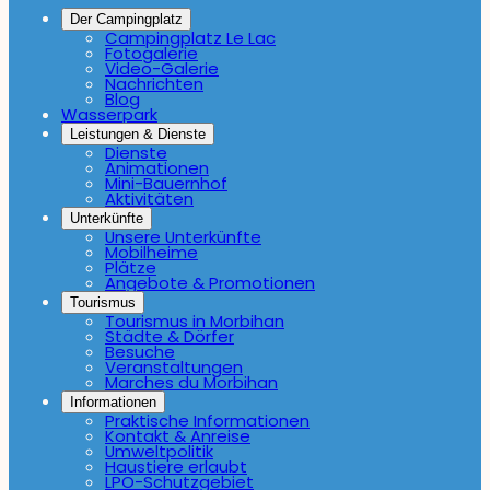
Der Campingplatz
Campingplatz Le Lac
Fotogalerie
Video-Galerie
Nachrichten
Blog
Wasserpark
Leistungen & Dienste
Dienste
Animationen
Mini-Bauernhof
Aktivitäten
Unterkünfte
Unsere Unterkünfte
Mobilheime
Plätze
Angebote & Promotionen
Tourismus
Tourismus in Morbihan
Städte & Dörfer
Besuche
Veranstaltungen
Marches du Morbihan
Informationen
Praktische Informationen
Kontakt & Anreise
Umweltpolitik
Haustiere erlaubt
LPO-Schutzgebiet