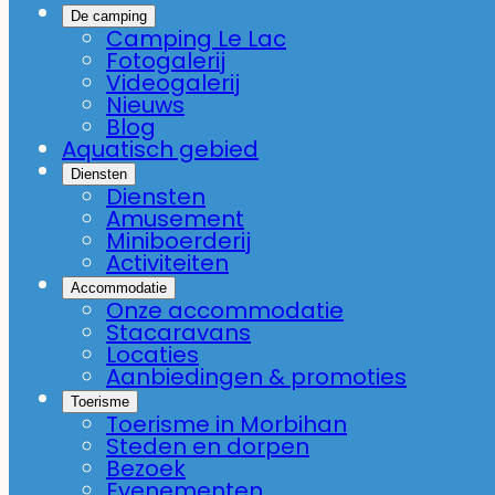
De camping
Camping Le Lac
Fotogalerij
Videogalerij
Nieuws
Blog
Aquatisch gebied
Diensten
Diensten
Amusement
Miniboerderij
Activiteiten
Accommodatie
Onze accommodatie
Stacaravans
Locaties
Aanbiedingen & promoties
Toerisme
Toerisme in Morbihan
Steden en dorpen
Bezoek
Evenementen