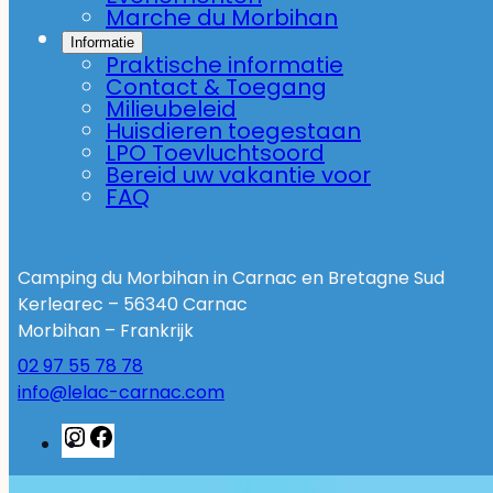
Marche du Morbihan
Informatie
Praktische informatie
Contact & Toegang
Milieubeleid
Huisdieren toegestaan
LPO Toevluchtsoord
Bereid uw vakantie voor
FAQ
Camping du Morbihan in Carnac en Bretagne Sud
Kerlearec – 56340 Carnac
Morbihan – Frankrijk
02 97 55 78 78
info@lelac-carnac.com
Instagram
Facebook