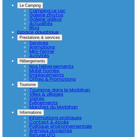
Le Camping
Camping Le Lac
Galerie photos
Galerie vidéos
Actualités
Blog
Espace aquatique
Prestations & services
Services
Animations
Mini-ferme
Activités
Hébergements
Nos hébergements
Mobil-homes
Emplacements
Offres & Promotions
Tourisme
Tourisme dans le Morbihan
Villes & villages
Visites
Événements
Marches du Morbihan
Informations
Informations pratiques
Contact & Accès
Politique environnementale
Animaux acceptes
Refuge LPO