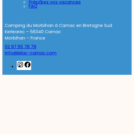
Préparez vos vacances
FAQ
Camping du Morbihan à Carnac en Bretagne Sud
Kerlearec – 56340 Carnac
Morbihan – France
02 97 55 78 78
info@lelac-carnac.com
Instagram
Facebook