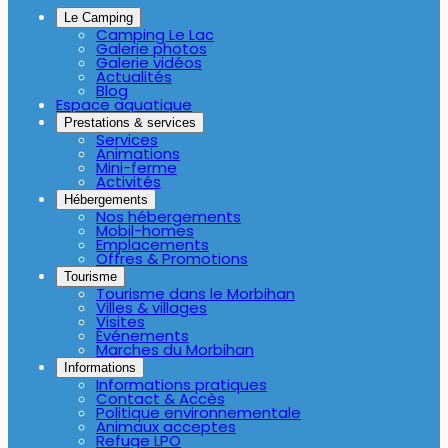
Le Camping
Camping Le Lac
Galerie photos
Galerie vidéos
Actualités
Blog
Espace aquatique
Prestations & services
Services
Animations
Mini-ferme
Activités
Hébergements
Nos hébergements
Mobil-homes
Emplacements
Offres & Promotions
Tourisme
Tourisme dans le Morbihan
Villes & villages
Visites
Événements
Marches du Morbihan
Informations
Informations pratiques
Contact & Accès
Politique environnementale
Animaux acceptes
Refuge LPO