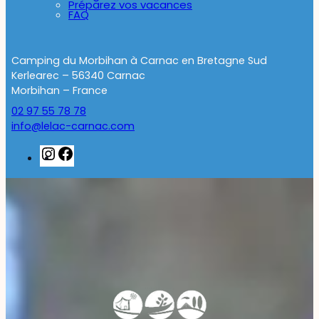
Préparez vos vacances
FAQ
Camping du Morbihan à Carnac en Bretagne Sud
Kerlearec – 56340 Carnac
Morbihan – France
02 97 55 78 78
info@lelac-carnac.com
Instagram
Facebook