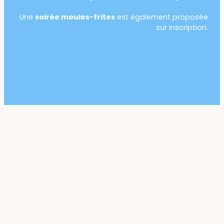
Une
soirée moules-frites
est également proposée
sur inscription.