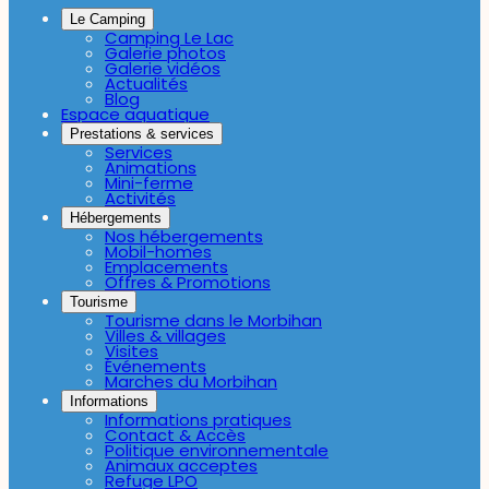
Le Camping
Camping Le Lac
Galerie photos
Galerie vidéos
Actualités
Blog
Espace aquatique
Prestations & services
Services
Animations
Mini-ferme
Activités
Hébergements
Nos hébergements
Mobil-homes
Emplacements
Offres & Promotions
Tourisme
Tourisme dans le Morbihan
Villes & villages
Visites
Événements
Marches du Morbihan
Informations
Informations pratiques
Contact & Accès
Politique environnementale
Animaux acceptes
Refuge LPO