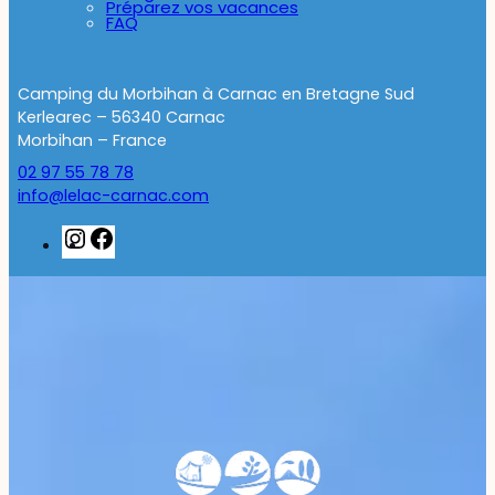
Préparez vos vacances
FAQ
Camping du Morbihan à Carnac en Bretagne Sud
Kerlearec – 56340 Carnac
Morbihan – France
02 97 55 78 78
info@lelac-carnac.com
Instagram
Facebook