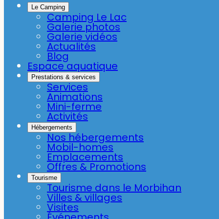
Le Camping
Camping Le Lac
Galerie photos
Galerie vidéos
Actualités
Blog
Espace aquatique
Prestations & services
Services
Animations
Mini-ferme
Activités
Hébergements
Nos hébergements
Mobil-homes
Emplacements
Offres & Promotions
Tourisme
Tourisme dans le Morbihan
Villes & villages
Visites
Événements