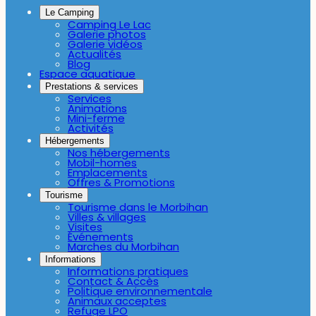
Le Camping
Camping Le Lac
Galerie photos
Galerie vidéos
Actualités
Blog
Espace aquatique
Prestations & services
Services
Animations
Mini-ferme
Activités
Hébergements
Nos hébergements
Mobil-homes
Emplacements
Offres & Promotions
Tourisme
Tourisme dans le Morbihan
Villes & villages
Visites
Événements
Marches du Morbihan
Informations
Informations pratiques
Contact & Accès
Politique environnementale
Animaux acceptes
Refuge LPO