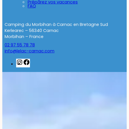
Préparez vos vacances
FAQ
Camping du Morbihan à Carnac en Bretagne Sud
Kerlearec – 56340 Carnac
Morbihan – France
02 97 55 78 78
info@lelac-carnac.com
Instagram
Facebook