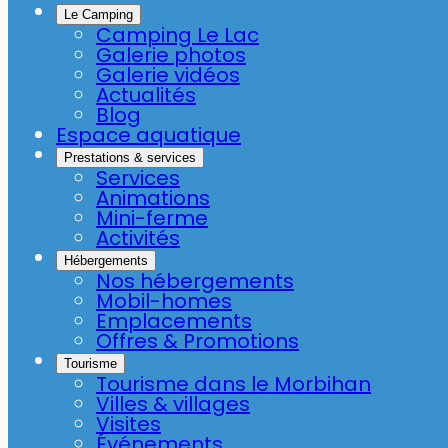
Le Camping
Camping Le Lac
Galerie photos
Galerie vidéos
Actualités
Blog
Espace aquatique
Prestations & services
Services
Animations
Mini-ferme
Activités
Hébergements
Nos hébergements
Mobil-homes
Emplacements
Offres & Promotions
Tourisme
Tourisme dans le Morbihan
Villes & villages
Visites
Événements