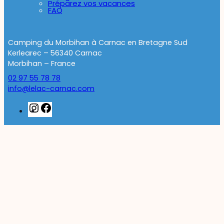
Préparez vos vacances
FAQ
Camping du Morbihan à Carnac en Bretagne Sud
Kerlearec – 56340 Carnac
Morbihan – France
02 97 55 78 78
info@lelac-carnac.com
Instagram
Facebook