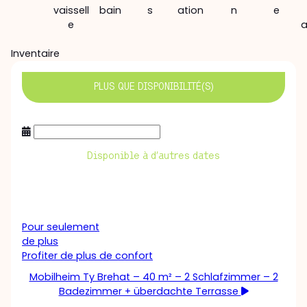
vaissell
bain
s
ation
n
e
e
a
Inventaire
PLUS QUE
DISPONIBILITÉ(S)
Disponible à d’autres dates
Pour seulement
de plus
Profiter de plus de confort
Mobilheim Ty Brehat – 40 m² – 2 Schlafzimmer – 2
Badezimmer + überdachte Terrasse