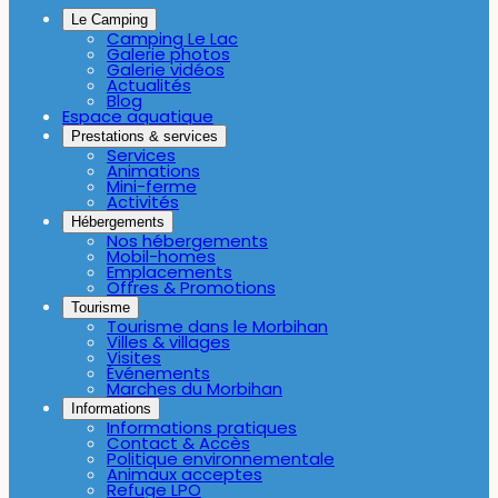
Le Camping
Camping Le Lac
Galerie photos
Galerie vidéos
Actualités
Blog
Espace aquatique
Prestations & services
Services
Animations
Mini-ferme
Activités
Hébergements
Nos hébergements
Mobil-homes
Emplacements
Offres & Promotions
Tourisme
Tourisme dans le Morbihan
Villes & villages
Visites
Événements
Marches du Morbihan
Informations
Informations pratiques
Contact & Accès
Politique environnementale
Animaux acceptes
Refuge LPO