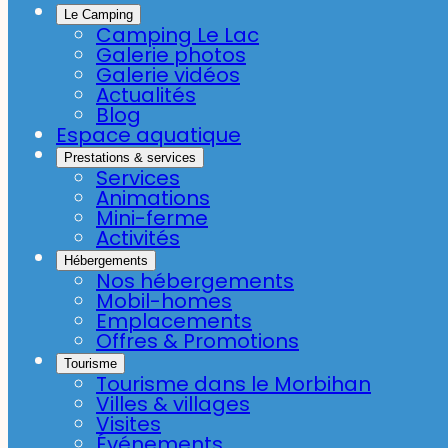
Le Camping
Camping Le Lac
Galerie photos
Galerie vidéos
Actualités
Blog
Espace aquatique
Prestations & services
Services
Animations
Mini-ferme
Activités
Hébergements
Nos hébergements
Mobil-homes
Emplacements
Offres & Promotions
Tourisme
Tourisme dans le Morbihan
Villes & villages
Visites
Événements