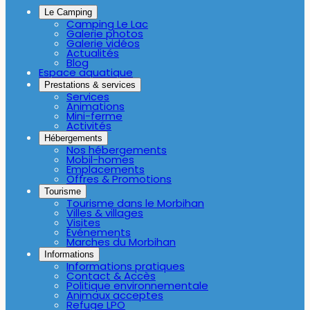
Le Camping
Camping Le Lac
Galerie photos
Galerie vidéos
Actualités
Blog
Espace aquatique
Prestations & services
Services
Animations
Mini-ferme
Activités
Hébergements
Nos hébergements
Mobil-homes
Emplacements
Offres & Promotions
Tourisme
Tourisme dans le Morbihan
Villes & villages
Visites
Événements
Marches du Morbihan
Informations
Informations pratiques
Contact & Accès
Politique environnementale
Animaux acceptes
Refuge LPO