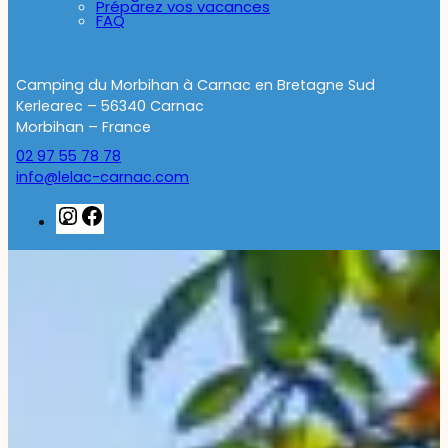
Préparez vos vacances
FAQ
Camping du Morbihan à Carnac en Bretagne Sud
Kerlearec – 56340 Carnac
Morbihan – France
02 97 55 78 78
info@lelac-carnac.com
Instagram
Facebook