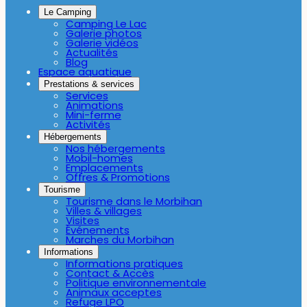
Le Camping
Camping Le Lac
Galerie photos
Galerie vidéos
Actualités
Blog
Espace aquatique
Prestations & services
Services
Animations
Mini-ferme
Activités
Hébergements
Nos hébergements
Mobil-homes
Emplacements
Offres & Promotions
Tourisme
Tourisme dans le Morbihan
Villes & villages
Visites
Événements
Marches du Morbihan
Informations
Informations pratiques
Contact & Accès
Politique environnementale
Animaux acceptes
Refuge LPO