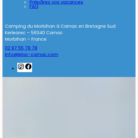
Préparez vos vacances
FAQ
Camping du Morbihan à Carnac en Bretagne Sud
Kerlearec – 56340 Carnac
Morbihan – France
02 97 55 78 78
info@lelac-carnac.com
Instagram
Facebook