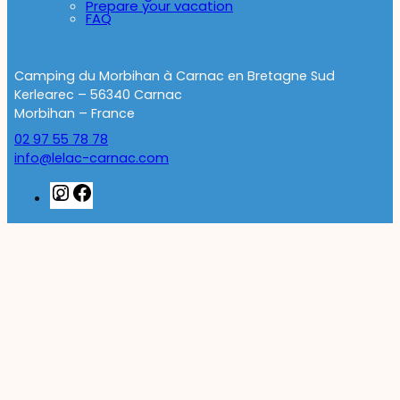
Prepare your vacation
FAQ
Camping du Morbihan à Carnac en Bretagne Sud
Kerlearec – 56340 Carnac
Morbihan – France
02 97 55 78 78
info@lelac-carnac.com
Instagram
Facebook