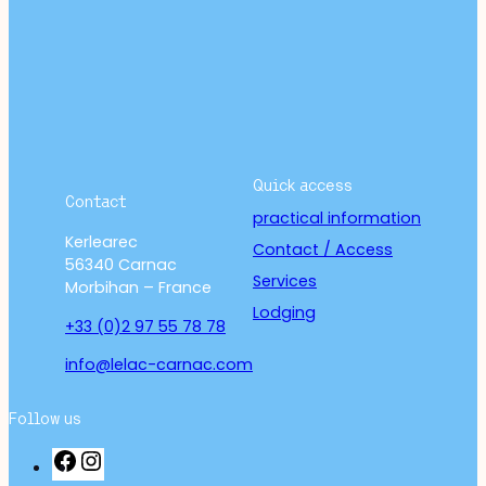
Quick access
Contact
practical information
Kerlearec
Contact / Access
56340 Carnac
Services
Morbihan – France
Lodging
+33 (0)2 97 55 78 78
info@lelac-carnac.com
Follow us
F
I
a
n