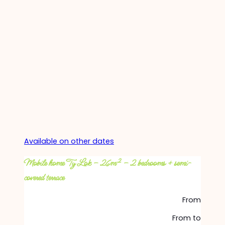
Available on other dates
Mobile home Ty Lok – 26m² – 2 bedrooms + semi-
covered terrace
From
From
to