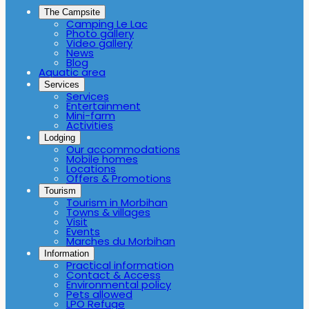
The Campsite
Camping Le Lac
Photo gallery
Video gallery
News
Blog
Aquatic area
Services
Services
Entertainment
Mini-farm
Activities
Lodging
Our accommodations
Mobile homes
Locations
Offers & Promotions
Tourism
Tourism in Morbihan
Towns & villages
Visit
Events
Marches du Morbihan
Information
Practical information
Contact & Access
Environmental policy
Pets allowed
LPO Refuge