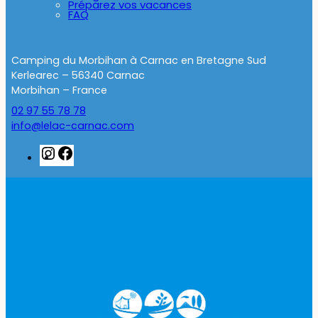
Préparez vos vacances
FAQ
Camping du Morbihan à Carnac en Bretagne Sud
Kerlearec – 56340 Carnac
Morbihan – France
02 97 55 78 78
info@lelac-carnac.com
Instagram
Facebook