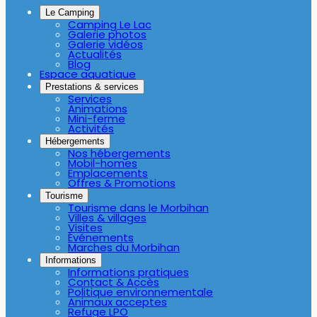
Le Camping
Camping Le Lac
Galerie photos
Galerie vidéos
Actualités
Blog
Espace aquatique
Prestations & services
Services
Animations
Mini-ferme
Activités
Hébergements
Nos hébergements
Mobil-homes
Emplacements
Offres & Promotions
Tourisme
Tourisme dans le Morbihan
Villes & villages
Visites
Événements
Marches du Morbihan
Informations
Informations pratiques
Contact & Accès
Politique environnementale
Animaux acceptes
Refuge LPO