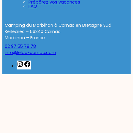
Préparez vos vacances
FAQ
Camping du Morbihan à Carnac en Bretagne Sud
Kerlearec – 56340 Carnac
Morbihan – France
02 97 55 78 78
info@lelac-carnac.com
Instagram
Facebook