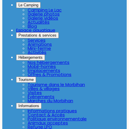
Le Camping
Camping Le Lac
Galerie photos
Galerie vidéos
Actualités
Blog
Espace aquatique
Prestations & services
Services
Animations
Mini-ferme
Activités
Hébergements
Nos hébergements
Mobil-homes
Emplacements
Offres & Promotions
Tourisme
Tourisme dans le Morbihan
Villes & villages
Visites
Événements
Marches du Morbihan
Informations
Informations pratiques
Contact & Accès
Politique environnementale
Animaux acceptes
Refuge LPO