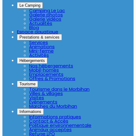
Le Camping
Camping Le Lac
Galerie photos
Galerie vidéos
Actualités
Blog
Espace aquatique
Prestations & services
Services
Animations
Mini-ferme
Activités
Hébergements
Nos hébergements
Mobil-homes
Emplacements
Offres & Promotions
Tourisme
Tourisme dans le Morbihan
Villes & villages
Visites
Événements
Marches du Morbihan
Informations
Informations pratiques
Contact & Accès
Politique environnementale
Animaux acceptes
Refuge LPO