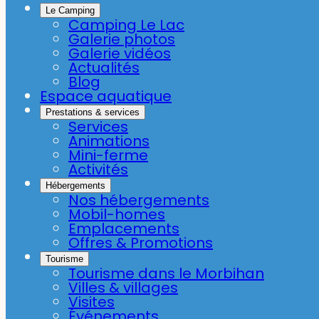
Le Camping
Camping Le Lac
Galerie photos
Galerie vidéos
Actualités
Blog
Espace aquatique
Prestations & services
Services
Animations
Mini-ferme
Activités
Hébergements
Nos hébergements
Mobil-homes
Emplacements
Offres & Promotions
Tourisme
Tourisme dans le Morbihan
Villes & villages
Visites
Événements